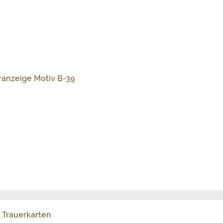
ranzeige Motiv B-38
d Trauerkarten
enzahn
gelben Blütenblättern zur Pusteblume hat ihn zum Symbol für Licht und Leben 
er abgestorbenen Blüte in die weiße, strahlende Federkugel ist die sichtbare
agungskarte Motiv B-37
Briefumschlag Motiv S-12