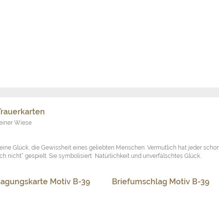
ranzeige Motiv B-39
 Trauerkarten
 mit Seerosenblättern
eerose
,
Wasser
ls falsch als Lotusblüte geschrieben) Schmutz buchstäblich von sich abperlen zu
Raum für Reinheit, Treue, Schöpferkraft und Erleuchtung. Dies zeigt sich besonder
auf einer geöffneten Lotosblüte oder einem Lotosthron dargestellt werden.
agungskarte Motiv B-38
Briefumschlag Motiv B-38