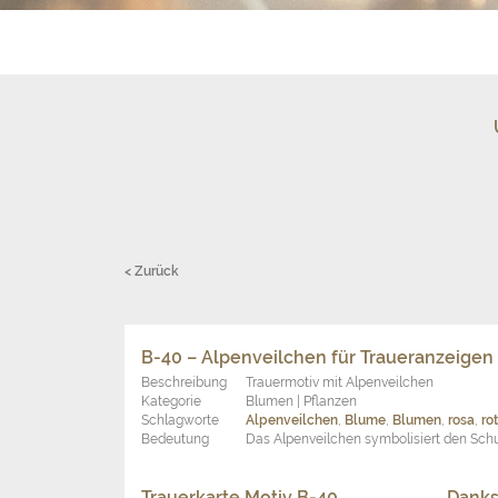
< Zurück
B-40 – Alpenveilchen für Traueranzeigen
Beschreibung
Trauermotiv mit Alpenveilchen
Kategorie
Blumen | Pflanzen
Schlagworte
Alpenveilchen
,
Blume
,
Blumen
,
rosa
,
rot
Bedeutung
Das Alpenveilchen symbolisiert den Schu
Trauerkarte Motiv B-40
Danks