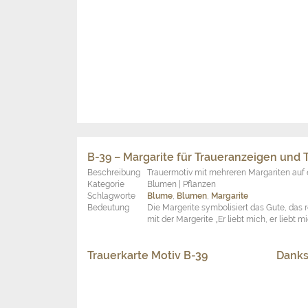
Sterbebildchen Motiv B-39
Traue
B-38 – Lotosblüte für Traueranzeigen und
Beschreibung
Trauermotiv mit Lotosblüte auf einem See
Kategorie
Blumen | Pflanzen
Schlagworte
Blume
,
Blumen
,
Lotosblüte
,
Lotusblüte
,
S
Bedeutung
Durch die Fähigkeit der Lotosblüte (oftma
lassen steht sie vor allem im asiatischen 
Abbildungen von Buddhas, die oft sitzend 
Trauerkarte Motiv B-38
Danks