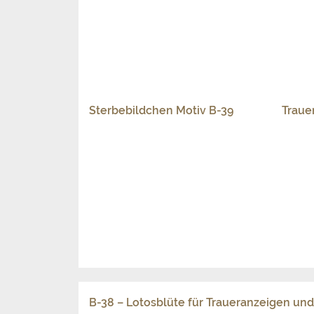
Sterbebildchen Motiv B-38
Traue
B-37 – Pusteblume für Traueranzeigen un
Beschreibung
Trauermotiv mit weißer Pusteblume/Löw
Kategorie
Blumen | Pflanzen
Schlagworte
Blume
,
Blumen
,
Löwenzahn
,
Pusteblume
Bedeutung
Die Verwandlung des Löwenzahns von den 
damit für Gott gemacht. Die Umwandlung d
Parallele zu Tod und Auferstehung.
Trauerkarte Motiv B-37
Danks