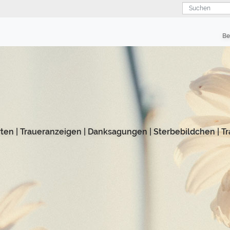
Suchen
Be
rten
|
Traueranzeigen
|
Danksagungen
|
Sterbebildchen
|
Tr