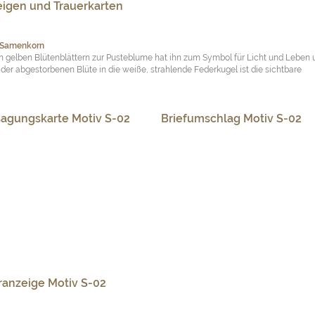
agungskarte Motiv S-02
Briefumschlag Motiv S-02
ranzeige Motiv S-02
Trauerkarten
 einer Wiese
reine Glück, die Gewissheit eines geliebten Menschen. Vermutlich hat jeder scho
mich nicht“ gespielt. Sie symbolisiert Natürlichkeit und unverfälschtes Glück.
agungskarte Motiv B-39
Briefumschlag Motiv B-39