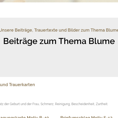
Unsere Beiträge, Trauertexte und Bilder zum Thema Blum
Beiträge zum Thema Blume
 und Trauerkarten
tz der Geburt und der Frau, Schmerz, Reinigung, Bescheidenheit, Zartheit.
agungskarte Motiv B-40
Briefumschlag Motiv S-12