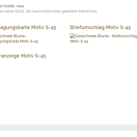
ür Kinder
,
rosa
das reine Glück, die Gewissheit eines geliebten Menschen.
agungskarte Motiv S-45
Briefumschlag Motiv S-45
ranzeige Motiv S-45
igen und Trauerkarten
Samenkorn
gelben Blütenblättern zur Pusteblume hat ihn zum Symbol für Licht und Leben 
er abgestorbenen Blüte in die weiße, strahlende Federkugel ist die sichtbare