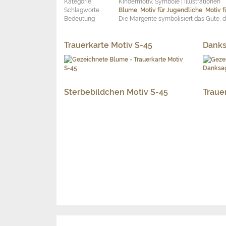
Kategorie
Kindermotiv, Symbole | Illustrationen
Schlagworte
Blume
,
Motiv für Jugendliche
,
Motiv f
Bedeutung
Die Margerite symbolisiert das Gute, 
Trauerkarte Motiv S-45
Danks
Sterbebildchen Motiv S-45
Traue
S-02 – Pusteblumensamen für Traueranze
Beschreibung
Trauermotiv mit Pusteblumensamen
Kategorie
Symbole | Illustrationen
Schlagworte
Blume
,
Löwenzahn
,
Pusteblume
,
Samen
,
Bedeutung
Die Verwandlung des Löwenzahns von den 
damit für Gott gemacht. Die Umwandlung d
Parallele zu Tod und Auferstehung.