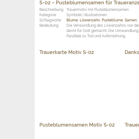
Trauerkarte Motiv S-02
Danks
Pusteblumensamen Motiv S-02
Traue
B-39 – Margarite für Traueranzeigen und 
Beschreibung
Trauermotiv mit mehreren Margariten auf
Kategorie
Blumen | Pflanzen
Schlagworte
Blume
,
Blumen
,
Margarite
Bedeutung
Die Margerite symbolisiert das Gute, das 
mit der Margerite „Er liebt mich, er liebt 
Trauerkarte Motiv B-39
Danks