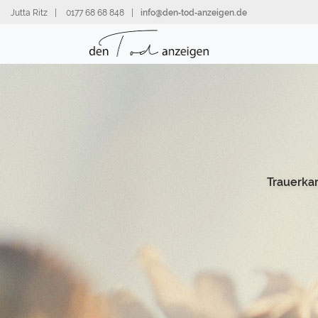
Direkt
Jutta Ritz
|
0177 68 68 848
|
info@den‑tod‑anzeigen.de
zum
Inhalt
Trauerka