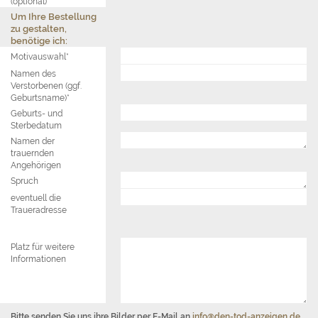
(optional)
Um Ihre Bestellung
zu gestalten,
benötige ich:
Motivauswahl*
Namen des
Verstorbenen (ggf.
Geburtsname)*
Geburts- und
Sterbedatum
Namen der
trauernden
Angehörigen
Spruch
eventuell die
Traueradresse
Platz für weitere
Informationen
Bitte senden Sie uns ihre Bilder per E-Mail an
info@den-tod-anzeigen.de
.