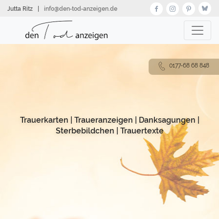
Direkt
Jutta Ritz
|
info@den‑tod‑anzeigen.de
zum
Inhalt
0177-68 68 848
Trauerkarten
|
Traueranzeigen
|
Danksagungen
|
Sterbebildchen
|
Trauertexte