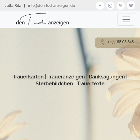
Direkt
Jutta Ritz
|
info@den‑tod‑anzeigen.de
zum
Inhalt
0177-68 68 848
Trauerkarten
|
Traueranzeigen
|
Danksagungen
|
Sterbebildchen
|
Trauertexte