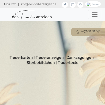
Direkt
Jutta Ritz
|
info@den‑tod‑anzeigen.de
zum
Inhalt
0177-68 68 848
Trauerkarten
|
Traueranzeigen
|
Danksagungen
|
Sterbebildchen
|
Trauertexte