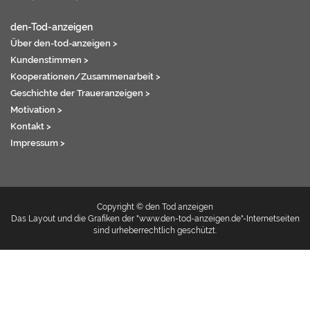
den-Tod-anzeigen
Über den-tod-anzeigen >
Kundenstimmen >
Kooperationen/Zusammenarbeit >
Geschichte der Traueranzeigen >
Motivation >
Kontakt >
Impressum >
Copyright © den Tod anzeigen
Das Layout und die Grafiken der "www.den-tod-anzeigen.de"-Internetseiten
sind urheberrechtlich geschützt.