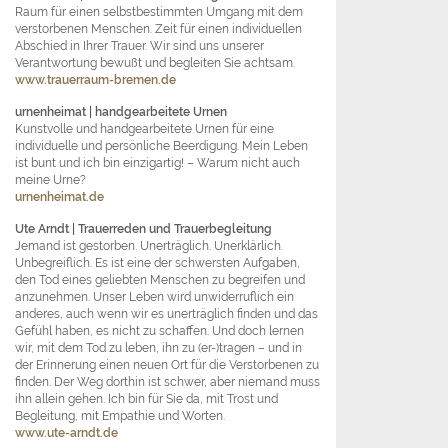
Raum für einen selbstbestimmten Umgang mit dem
verstorbenen Menschen. Zeit für einen individuellen
Abschied in Ihrer Trauer. Wir sind uns unserer
Verantwortung bewußt und begleiten Sie achtsam.
www.trauerraum-bremen.de
urnenheimat
| handgearbeitete Urnen
Kunstvolle und handgearbeitete Urnen für eine
individuelle und persönliche Beerdigung. Mein Leben
ist bunt und ich bin einzigartig! – Warum nicht auch
meine Urne?
urnenheimat.de
Ute Arndt
| Trauerreden und Trauerbegleitung
Jemand ist gestorben. Unerträglich. Unerklärlich.
Unbegreiflich. Es ist eine der schwersten Aufgaben,
den Tod eines geliebten Menschen zu begreifen und
anzunehmen. Unser Leben wird unwiderruflich ein
anderes, auch wenn wir es unerträglich finden und das
Gefühl haben, es nicht zu schaffen. Und doch lernen
wir, mit dem Tod zu leben, ihn zu (er-)tragen – und in
der Erinnerung einen neuen Ort für die Verstorbenen zu
finden. Der Weg dorthin ist schwer, aber niemand muss
ihn allein gehen. Ich bin für Sie da, mit Trost und
Begleitung, mit Empathie und Worten.
www.ute-arndt.de