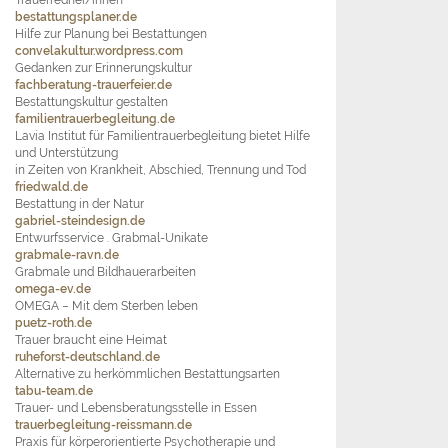
bestattungsplaner.de
Hilfe zur Planung bei Bestattungen
convelakultur.wordpress.com
Gedanken zur Erinnerungskultur
fachberatung-trauerfeier.de
Bestattungskultur gestalten
familientrauerbegleitung.de
Lavia Institut für Familientrauerbegleitung bietet Hilfe
und Unterstützung
in Zeiten von Krankheit, Abschied, Trennung und Tod
friedwald.de
Bestattung in der Natur
gabriel-steindesign.de
Entwurfsservice . Grabmal-Unikate
grabmale-ravn.de
Grabmale und Bildhauerarbeiten
omega-ev.de
OMEGA – Mit dem Sterben leben
puetz-roth.de
Trauer braucht eine Heimat
ruheforst-deutschland.de
Alternative zu herkömmlichen Bestattungsarten
tabu-team.de
Trauer- und Lebensberatungsstelle in Essen
trauerbegleitung-reissmann.de
Praxis für körperorientierte Psychotherapie und