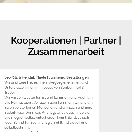
Kooperationen | Partner |
Zusammenarbeit
Leo Ritz & Hendrik Thiele
| Junimond Bestattungen
Wir sind Eure Helfer:innen, Wegbegleiter:innen und
Unterstützer:innen im Prozess von Sterben, Tod &
Trauer.
Wir wissen was zu tun ist und kümmern uns. Auch um
alle Formalitäten. Vor allem aber kümmern wir uns um
Euren verstorbenen Menschen und um Euch und Eure
Bedürfnisse. Denn das Wichtigste ist, dass Ihr so viel
wie möglich selbst entscheiden könnt: So, dass sich
jeder Schritt für Euch richtig anfühlt. Individuell und
selbstbestimmt.