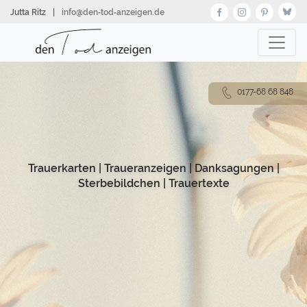
Direkt
Jutta Ritz
|
info@den‑tod‑anzeigen.de
zum
Inhalt
0177-68 68 848
Trauerkarten
|
Traueranzeigen
|
Danksagungen
|
Sterbebildchen
|
Trauertexte