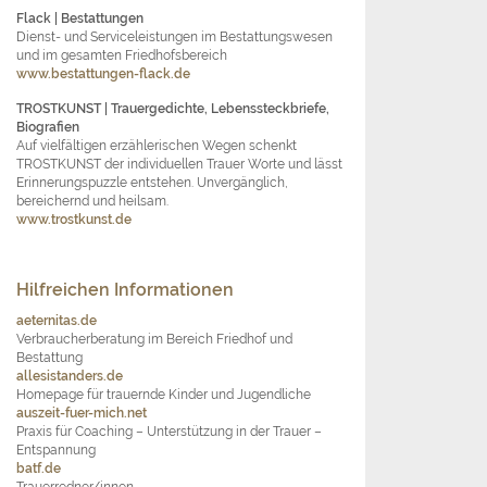
Flack
| Bestattungen
Dienst- und Serviceleistungen im Bestattungswesen
und im gesamten Friedhofsbereich
www.bestattungen-flack.de
TROSTKUNST
| Trauergedichte, Lebenssteckbriefe,
Biografien
Auf vielfältigen erzählerischen Wegen schenkt
TROSTKUNST der individuellen Trauer Worte und lässt
Erinnerungspuzzle entstehen. Unvergänglich,
bereichernd und heilsam.
www.trostkunst.de
Hilfreichen Informationen
aeternitas.de
Verbraucherberatung im Bereich Friedhof und
Bestattung
allesistanders.de
Homepage für trauernde Kinder und Jugendliche
auszeit-fuer-mich.net
Praxis für Coaching – Unterstützung in der Trauer –
Entspannung
batf.de
Trauerredner/innen