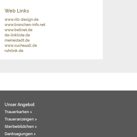
Web Links
www.ritz-design.de
www.branchen-info.net
www.bellnet.de
de-linkliste.de
meinestadt.de
www.suche4all.de
ruhrlink.de
Unser Angebot
Trauerkarten >
Traueranzeigen >
Sterbebildchen >
Danksagungen >