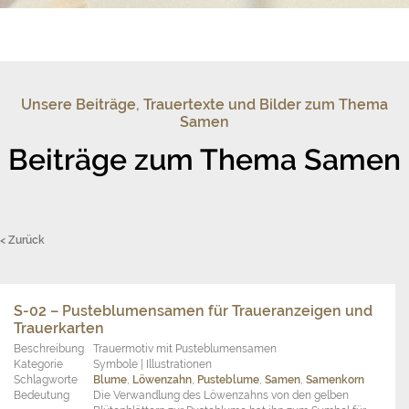
Unsere Beiträge, Trauertexte und Bilder zum Thema
Samen
Beiträge zum Thema Samen
< Zurück
S-02 – Pusteblumensamen für Traueranzeigen und
Trauerkarten
Beschreibung
Trauermotiv mit Pusteblumensamen
Kategorie
Symbole | Illustrationen
Schlagworte
Blume
,
Löwenzahn
,
Pusteblume
,
Samen
,
Samenkorn
Bedeutung
Die Verwandlung des Löwenzahns von den gelben