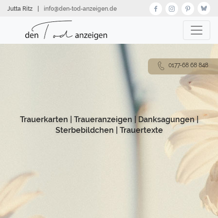
Direkt
Jutta Ritz
|
info@den‑tod‑anzeigen.de
zum
Inhalt
0177-68 68 848
Trauerkarten
|
Traueranzeigen
|
Danksagungen
|
Sterbebildchen
|
Trauertexte