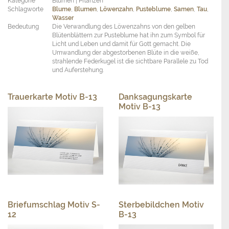
Kategorie
Blumen | Pflanzen
Schlagworte
Blume
,
Blumen
,
Löwenzahn
,
Pusteblume
,
Samen
,
Tau
,
Wasser
Bedeutung
Die Verwandlung des Löwenzahns von den gelben
Blütenblättern zur Pusteblume hat ihn zum Symbol für
Licht und Leben und damit für Gott gemacht. Die
Umwandlung der abgestorbenen Blüte in die weiße,
strahlende Federkugel ist die sichtbare Parallele zu Tod
und Auferstehung.
Trauerkarte Motiv B-13
Danksagungskarte
Motiv B-13
Briefumschlag Motiv S-
Sterbebildchen Motiv
12
B-13