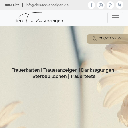
Direkt
Jutta Ritz
|
info@den‑tod‑anzeigen.de
zum
Inhalt
0177-68 68 848
Trauerkarten
|
Traueranzeigen
|
Danksagungen
|
Sterbebildchen
|
Trauertexte