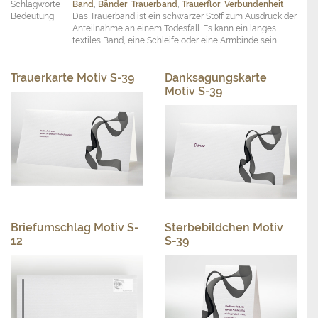
Schlagworte
Band
,
Bänder
,
Trauerband
,
Trauerflor
,
Verbundenheit
Bedeutung
Das Trauerband ist ein schwarzer Stoff zum Ausdruck der
Anteilnahme an einem Todesfall. Es kann ein langes
textiles Band, eine Schleife oder eine Armbinde sein.
Trauerkarte Motiv S-39
Danksagungskarte
Motiv S-39
Briefumschlag Motiv S-
Sterbebildchen Motiv
12
S-39