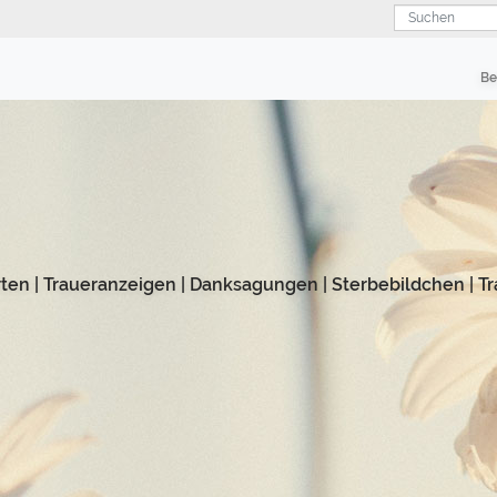
Suchen
Be
rten
|
Traueranzeigen
|
Danksagungen
|
Sterbebildchen
|
Tr