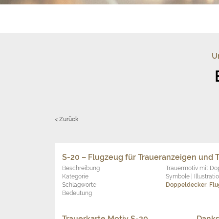
U
< Zurück
S-20 – Flugzeug für Traueranzeigen und 
Beschreibung
Trauermotiv mit Do
Kategorie
Symbole | Illustrati
Schlagworte
Doppeldecker
,
Fl
Bedeutung
Trauerkarte Motiv S-20
Danks