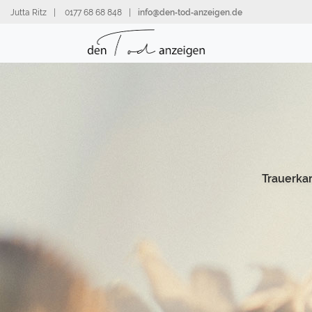
Direkt
Jutta Ritz
|
0177 68 68 848
|
info@den‑tod‑anzeigen.de
zum
Inhalt
Trauerka