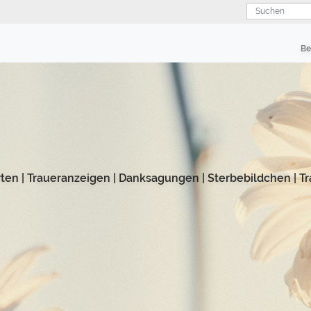
Suchen
Be
rten
|
Traueranzeigen
|
Danksagungen
|
Sterbebildchen
|
Tr