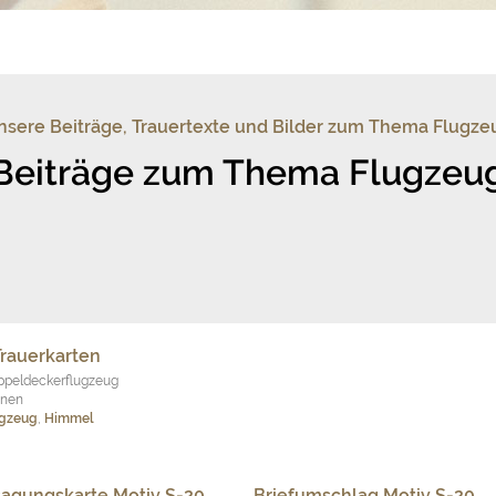
nsere Beiträge, Trauertexte und Bilder zum Thema Flugze
Beiträge zum Thema Flugzeu
Trauerkarten
ppeldeckerflugzeug
onen
ugzeug
,
Himmel
agungskarte Motiv S-20
Briefumschlag Motiv S-20