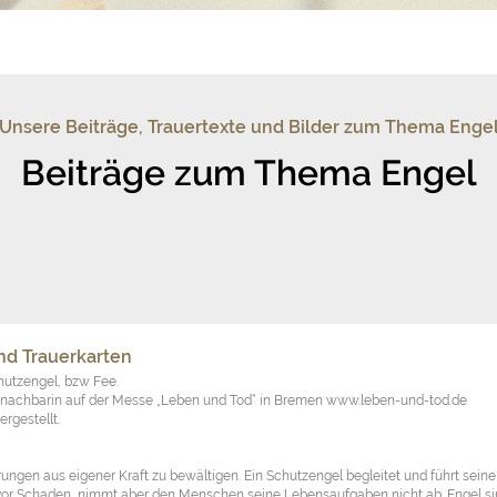
Unsere Beiträge, Trauertexte und Bilder zum Thema Enge
Beiträge zum Thema Engel
nd Trauerkarten
hutzengel, bzw Fee.
enachbarin auf der Messe „Leben und Tod“ in Bremen www.leben-und-tod.de
rgestellt.
ungen aus eigener Kraft zu bewältigen. Ein Schutzengel begleitet und führt seine
 vor Schaden, nimmt aber den Menschen seine Lebensaufgaben nicht ab. Engel s