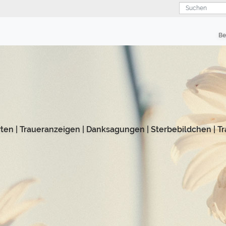
Suchen
Be
rten
|
Traueranzeigen
|
Danksagungen
|
Sterbebildchen
|
Tr