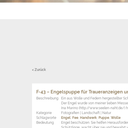
< Zurück
F-43 – Engelspuppe für Traueranzeigen u
Beschreibung
Ein aus Wolle und Federn hergestellter Sc
Der Engel wurde von meiner lieben Mess
Ina Marino (http://www.seelen-naht.de/) he
Kategorie
Fotografien | Landschaft | Natur
Schlagworte
Engel
,
Fee
,
Handwerk
,
Puppe
,
Wolle
Bedeutung
Engel beschützen. Sie helfen Herausforder
Schützlinge, wacht über sie und bewahrt