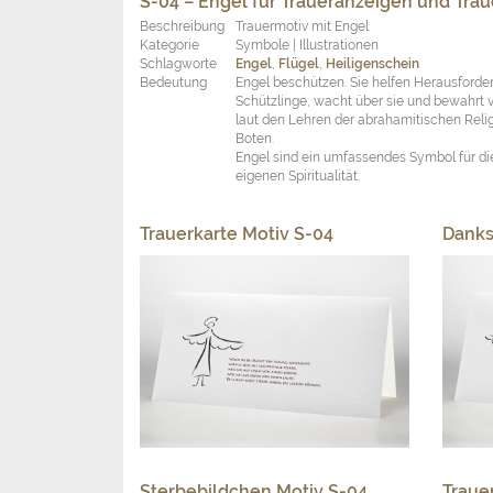
S-04 – Engel für Traueranzeigen und Trau
Beschreibung
Trauermotiv mit Engel
Kategorie
Symbole | Illustrationen
Schlagworte
Engel
,
Flügel
,
Heiligenschein
Bedeutung
Engel beschützen. Sie helfen Herausforder
Schützlinge, wacht über sie und bewahrt
laut den Lehren der abrahamitischen Reli
Boten.
Engel sind ein umfassendes Symbol für die
eigenen Spiritualität.
Trauerkarte Motiv S-04
Danks
Sterbebildchen Motiv S-04
Traue