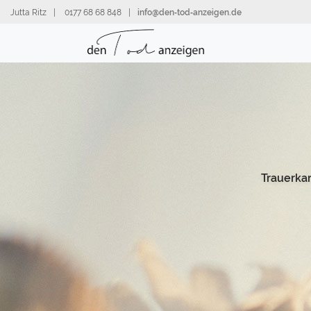
Direkt
Jutta Ritz
|
0177 68 68 848
|
info@den‑tod‑anzeigen.de
zum
Inhalt
Trauerka