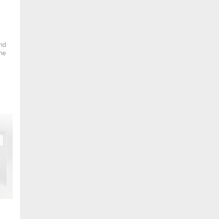
ind
ine