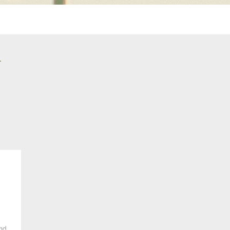
l
ind