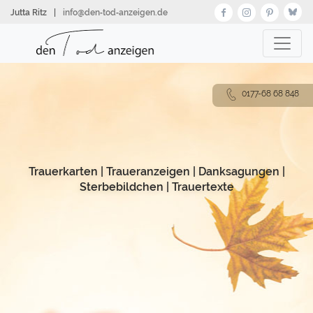
Direkt
Jutta Ritz
|
info@den‑tod‑anzeigen.de
zum
Inhalt
0177-68 68 848
Trauerkarten
|
Traueranzeigen
|
Danksagungen
|
Sterbebildchen
|
Trauertexte