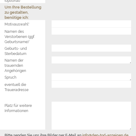
(optional)
Um Ihre Bestellung
zu gestalten,
benötige ich:
Motivauswahl*
Namen des
Verstorbenen (ggf.
Geburtsname)*
Geburts- und
Sterbedatum
Namen der
trauernden
Angehörigen
Spruch
eventuell die
Traueradresse
Platz für weitere
Informationen
Bitte senden Sie uns ihre Bilder per E-Mail an
info@den-tod-anzeigen.de
.