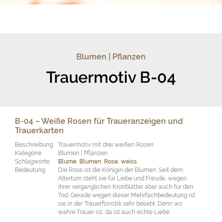
Blumen | Pflanzen
Trauermotiv B-04
B-04 – Weiße Rosen für Traueranzeigen und
Trauerkarten
Beschreibung
Trauermotiv mit drei weißen Rosen
Kategorie
Blumen | Pflanzen
Schlagworte
Blume
,
Blumen
,
Rose
,
weiss
Bedeutung
Die Rose ist die Königin der Blumen. Seit dem
Altertum steht sie für Liebe und Freude, wegen
ihrer vergänglichen Kronblätter aber auch für den
Tod. Gerade wegen dieser Mehrfachbedeutung ist
sie in der Trauerfloristik sehr beliebt. Denn wo
wahre Trauer ist, da ist auch echte Liebe.