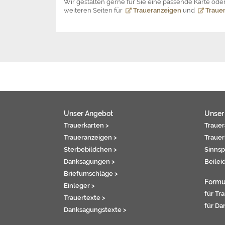
Wir gestalten gerne für Sie eine passende Karte o
weiteren Seiten für
Traueranzeigen
und
Trauer
Unser Angebot
Unser
Trauerkarten >
Trauer
Traueranzeigen >
Trauer
Sterbebildchen >
Sinnsp
Danksagungen >
Beilei
Briefumschläge >
Formu
Einleger >
für Tr
Trauertexte >
für Da
Danksagungstexte >