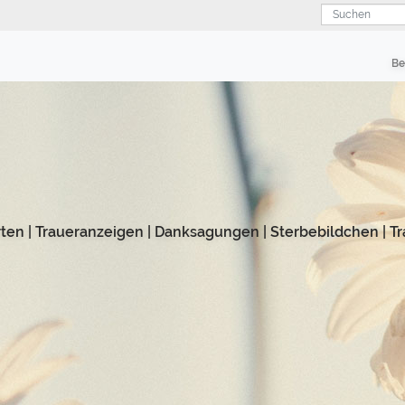
Suchen
Be
rten
|
Traueranzeigen
|
Danksagungen
|
Sterbebildchen
|
Tr