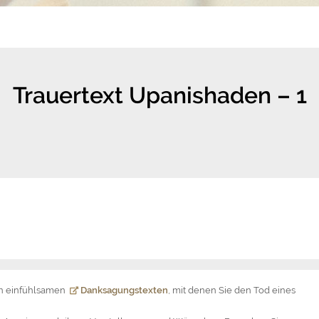
Trauertext Upanishaden – 1
on einfühlsamen
Danksagungstexten
, mit denen Sie den Tod eines