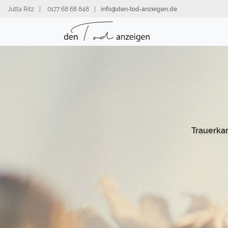
Direkt
Jutta Ritz
|
0177 68 68 848
|
info@den‑tod‑anzeigen.de
zum
Inhalt
Trauerka