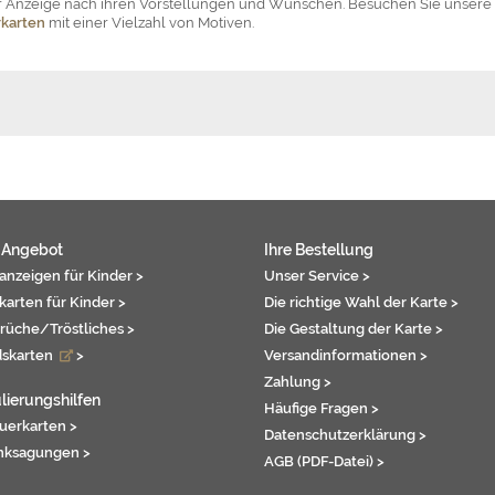
der Anzeige nach ihren Vorstellungen und Wünschen. Besuchen Sie unsere
karten
mit einer Vielzahl von Motiven.
 Angebot
Ihre Bestellung
anzeigen für Kinder >
Unser Service >
karten für Kinder >
Die richtige Wahl der Karte >
rüche/Tröstliches >
Die Gestaltung der Karte >
dskarten
>
Versandinformationen >
Zahlung >
lierungshilfen
Häufige Fragen >
auerkarten >
Datenschutzerklärung >
nksagungen >
AGB (PDF-Datei) >