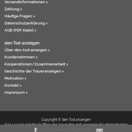
Versandinformationen >
Zahlung >
Häufige Fragen >
Datenschutzerklärung >
AGB (PDF-Datei) >
den-Tod-anzeigen
Über den-tod-anzeigen >
Kundenstimmen >
Kooperationen/Zusammenarbeit >
Geschichte der Traueranzeigen >
Motivation >
Kontakt >
Impressum >
Copyright © den Tod anzeigen
Das Layout und die Grafiken der "www.den-tod-anzeigen.de"-Internetseiten
sind urheberrechtlich geschützt.