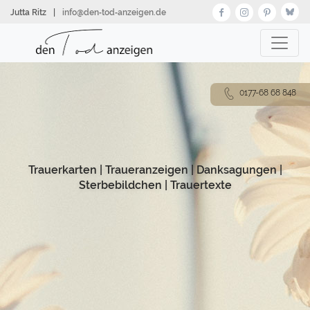
Direkt
Jutta Ritz
|
info@den‑tod‑anzeigen.de
zum
Inhalt
0177-68 68 848
Trauerkarten
|
Traueranzeigen
|
Danksagungen
|
Sterbebildchen
|
Trauertexte