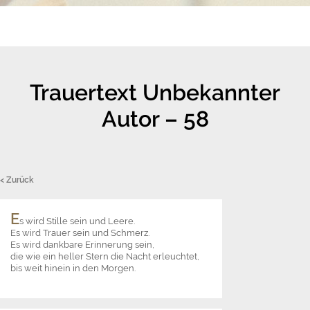
Trauertext Unbekannter
Autor – 58
< Zurück
E
s wird Stille sein und Leere.
Es wird Trauer sein und Schmerz.
Es wird dankbare Erinnerung sein,
die wie ein heller Stern die Nacht erleuchtet,
bis weit hinein in den Morgen.