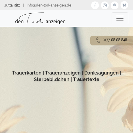
Direkt
Jutta Ritz
|
info@den‑tod‑anzeigen.de
zum
Inhalt
0177-68 68 848
Trauerkarten
|
Traueranzeigen
|
Danksagungen
|
Sterbebildchen
|
Trauertexte