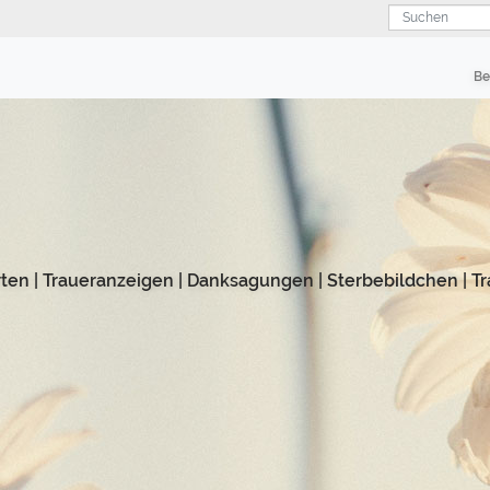
Suchen
Be
rten
|
Traueranzeigen
|
Danksagungen
|
Sterbebildchen
|
Tr