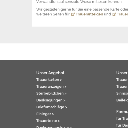
Verwandten auf sensible Weise mitteilen können.
Wir gestalten gerne für Sie eine passende Karte o
weiteren Seiten für
Traueranzeigen
und
Trauer
Unser Angebot
Unser
Trauerkarten >
Trauer
Traueranzeigen >
Trauer
Sterbebildchen >
Sinnsp
Danksagungen >
Beilei
Briefumschläge >
Formu
Einleger >
für Tr
Trauertexte >
für Da
Danksagungstexte >