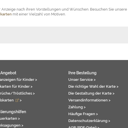
der Anzeige nach ihren Vorstellungen und Wünschen. Besuchen Sie unsere
karten
mit einer Vielzahl von Motiven.
 Angebot
Ihre Bestellung
anzeigen für Kinder >
Unser Service >
karten für Kinder >
Die richtige Wahl der Karte >
rüche/Tröstliches >
Die Gestaltung der Karte >
dskarten
>
Versandinformationen >
Zahlung >
lierungshilfen
Häufige Fragen >
auerkarten >
Datenschutzerklärung >
nksagungen >
AGB (PDF-Datei) >