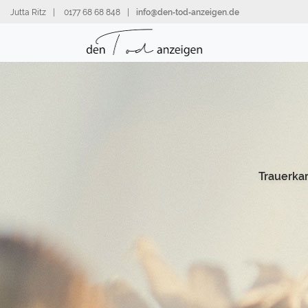
Direkt
Jutta Ritz
|
0177 68 68 848
|
info@den‑tod‑anzeigen.de
zum
Inhalt
Trauerka