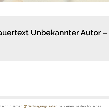
auertext Unbekannter Autor –
on einfühlsamen
Danksagungstexten
, mit denen Sie den Tod eines