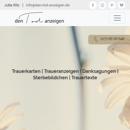
Direkt
Jutta Ritz
|
info@den‑tod‑anzeigen.de
zum
Inhalt
0177-68 68 848
Trauerkarten
|
Traueranzeigen
|
Danksagungen
|
Sterbebildchen
|
Trauertexte