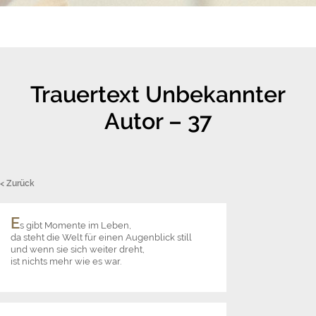
Trauertext Unbekannter
Autor – 37
< Zurück
E
s gibt Momente im Leben,
da steht die Welt für einen Augenblick still
und wenn sie sich weiter dreht,
ist nichts mehr wie es war.