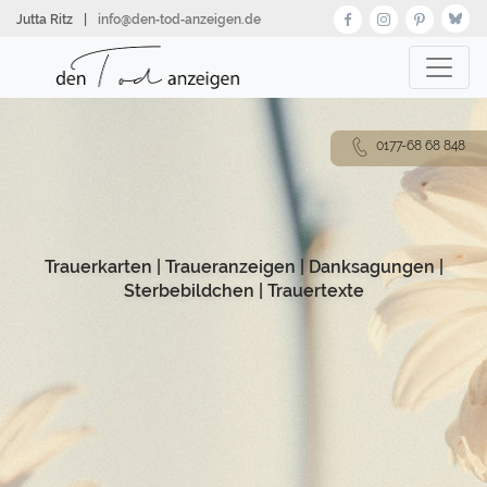
Direkt
Jutta Ritz
|
info@den‑tod‑anzeigen.de
zum
Inhalt
0177-68 68 848
Trauerkarten
|
Traueranzeigen
|
Danksagungen
|
Sterbebildchen
|
Trauertexte