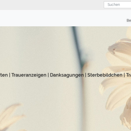
Suchen
Be
rten
|
Traueranzeigen
|
Danksagungen
|
Sterbebildchen
|
Tr