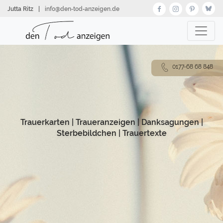
Direkt
Jutta Ritz
|
info@den‑tod‑anzeigen.de
zum
Inhalt
0177-68 68 848
Trauerkarten
|
Traueranzeigen
|
Danksagungen
|
Sterbebildchen
|
Trauertexte