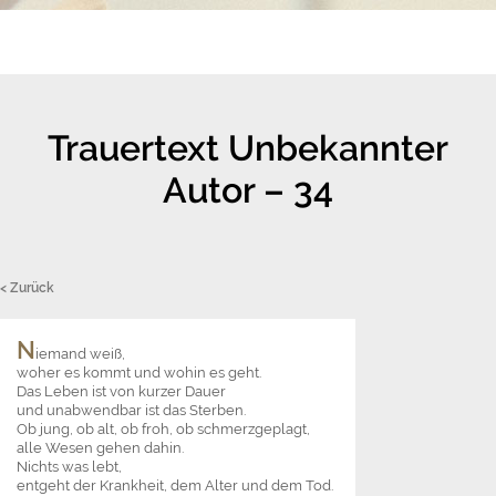
Trauertext Unbekannter
Autor – 34
< Zurück
N
iemand weiß,
woher es kommt und wohin es geht.
Das Leben ist von kurzer Dauer
und unabwendbar ist das Sterben.
Ob jung, ob alt, ob froh, ob schmerzgeplagt,
alle Wesen gehen dahin.
Nichts was lebt,
entgeht der Krankheit, dem Alter und dem Tod.