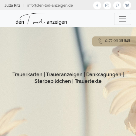
Direkt
Jutta Ritz
|
info@den‑tod‑anzeigen.de
zum
Inhalt
0177-68 68 848
Trauerkarten
|
Traueranzeigen
|
Danksagungen
|
Sterbebildchen
|
Trauertexte