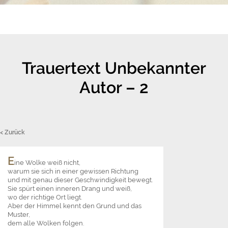
Trauertext Unbekannter
Autor – 2
< Zurück
E
ine Wolke weiß nicht,
warum sie sich in einer gewissen Richtung
und mit genau dieser Geschwindigkeit bewegt.
Sie spürt einen inneren Drang und weiß,
wo der richtige Ort liegt.
Aber der Himmel kennt den Grund und das
Muster,
dem alle Wolken folgen.