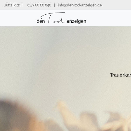
Direkt
Jutta Ritz
|
0177 68 68 848
|
info@den‑tod‑anzeigen.de
zum
Inhalt
Trauerka