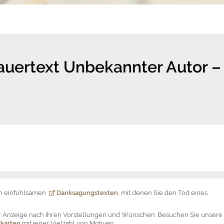
auertext Unbekannter Autor –
on einfühlsamen
Danksagungstexten
, mit denen Sie den Tod eines
der Anzeige nach ihren Vorstellungen und Wünschen. Besuchen Sie unsere
karten
mit einer Vielzahl von Motiven.