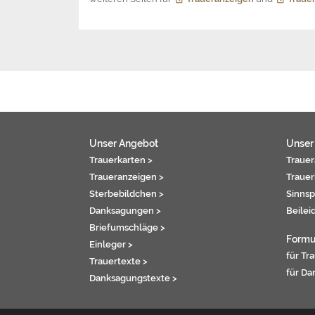
Unser Angebot
Unser
Trauerkarten >
Trauer
Traueranzeigen >
Trauer
Sterbebildchen >
Sinnsp
Danksagungen >
Beilei
Briefumschläge >
Formu
Einleger >
für Tr
Trauertexte >
für Da
Danksagungstexte >