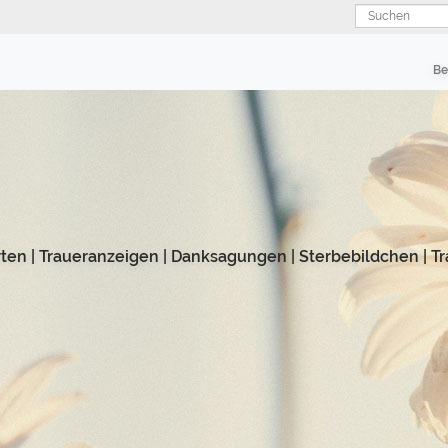
Suchen
Be
rten
|
Traueranzeigen
|
Danksagungen
|
Sterbebildchen
|
Tr