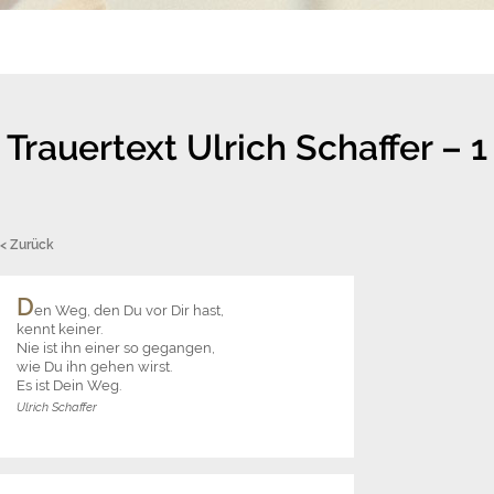
Trauertext Ulrich Schaffer – 1
< Zurück
D
en Weg, den Du vor Dir hast,
kennt keiner.
Nie ist ihn einer so gegangen,
wie Du ihn gehen wirst.
Es ist Dein Weg.
Ulrich Schaffer