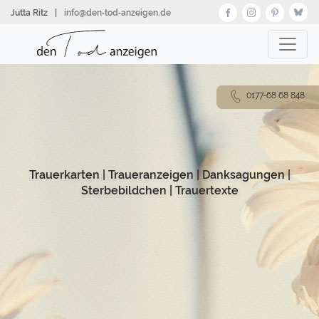
Direkt
Jutta Ritz
|
info@den‑tod‑anzeigen.de
zum
Inhalt
0177-68 68 848
Trauerkarten
|
Traueranzeigen
|
Danksagungen
|
Sterbebildchen
|
Trauertexte