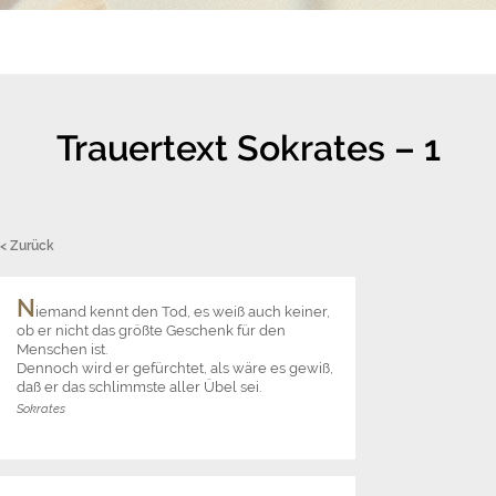
Trauertext Sokrates – 1
< Zurück
N
iemand kennt den Tod, es weiß auch keiner,
ob er nicht das größte Geschenk für den
Menschen ist.
Dennoch wird er gefürchtet, als wäre es gewiß,
daß er das schlimmste aller Übel sei.
Sokrates