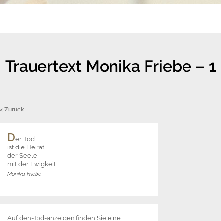
Trauertext Monika Friebe – 1
< Zurück
D
er Tod
ist die Heirat
der Seele
mit der Ewigkeit.
Monika Friebe
Auf den-Tod-anzeigen finden Sie eine