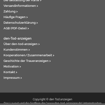
Die Gestaltung der Karte >
Versandinformationen >
Zahlung >
Häufige Fragen >
Datenschutzerklärung >
AGB (PDF-Datei) >
den-Tod-anzeigen
Über den-tod-anzeigen >
Kundenstimmen >
Kooperationen/Zusammenarbeit >
Geschichte der Traueranzeigen >
Motivation >
Kontakt >
Impressum >
Copyright © den Tod anzeigen
Das Layout und die Grafiken der "www.den-tod-anzeigen.de"-Internetseiten