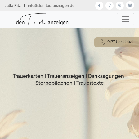
Direkt
Jutta Ritz
|
info@den‑tod‑anzeigen.de
zum
Inhalt
0177-68 68 848
Trauerkarten
|
Traueranzeigen
|
Danksagungen
|
Sterbebildchen
|
Trauertexte