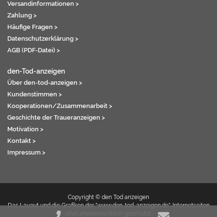
Versandinformationen >
Zahlung >
Häufige Fragen >
Datenschutzerklärung >
AGB (PDF-Datei) >
den-Tod-anzeigen
Über den-tod-anzeigen >
Kundenstimmen >
Kooperationen/Zusammenarbeit >
Geschichte der Traueranzeigen >
Motivation >
Kontakt >
Impressum >
Copyright © den Tod anzeigen
Das Layout und die Grafiken der "www.den-tod-anzeigen.de"-Internetseiten
sind urheberrechtlich geschützt.