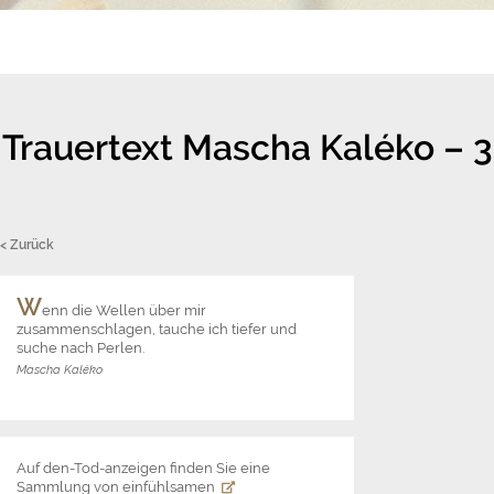
Trauertext Mascha Kaléko – 3
< Zurück
W
enn die Wellen über mir
zusammenschlagen, tauche ich tiefer und
suche nach Perlen.
Mascha Kaléko
Auf den-Tod-anzeigen finden Sie eine
Sammlung von einfühlsamen