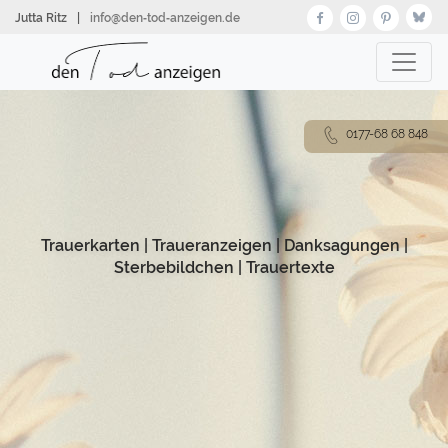
Direkt
Jutta Ritz
|
info@den‑tod‑anzeigen.de
zum
Inhalt
0177-68 68 848
Trauerkarten
|
Traueranzeigen
|
Danksagungen
|
Sterbebildchen
|
Trauertexte