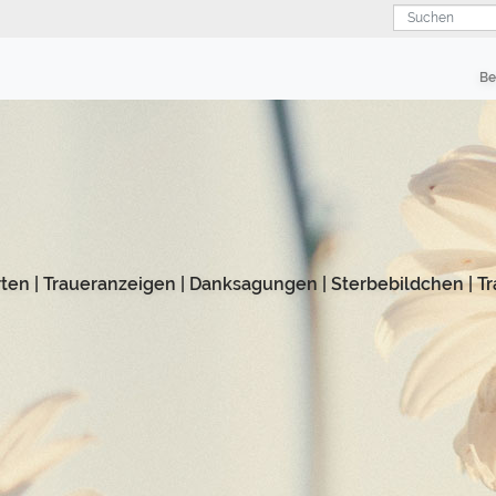
Suchen
Be
rten
|
Traueranzeigen
|
Danksagungen
|
Sterbebildchen
|
Tr