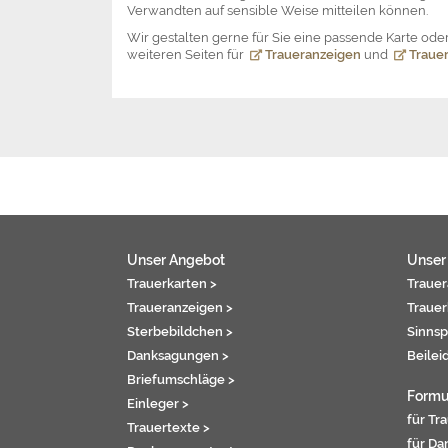
Verwandten auf sensible Weise mitteilen können.
Wir gestalten gerne für Sie eine passende Karte o
weiteren Seiten für
Traueranzeigen
und
Trauer
Unser Angebot
Unser
Trauerkarten >
Trauer
Traueranzeigen >
Trauer
Sterbebildchen >
Sinnsp
Danksagungen >
Beilei
Briefumschläge >
Formu
Einleger >
für Tr
Trauertexte >
für Da