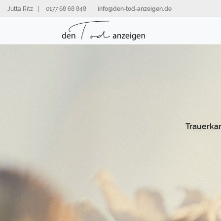
Direkt
Jutta Ritz
|
0177 68 68 848
|
info@den‑tod‑anzeigen.de
zum
Inhalt
Trauerka