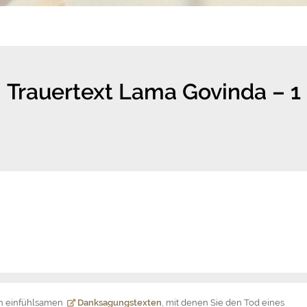
Trauertext Lama Govinda – 1
on einfühlsamen
Danksagungstexten
, mit denen Sie den Tod eines