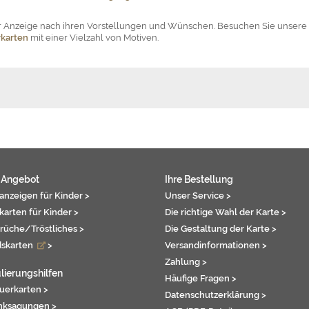
der Anzeige nach ihren Vorstellungen und Wünschen. Besuchen Sie unsere
karten
mit einer Vielzahl von Motiven.
 Angebot
Ihre Bestellung
anzeigen für Kinder >
Unser Service >
karten für Kinder >
Die richtige Wahl der Karte >
rüche/Tröstliches >
Die Gestaltung der Karte >
dskarten
>
Versandinformationen >
Zahlung >
lierungshilfen
Häufige Fragen >
auerkarten >
Datenschutzerklärung >
nksagungen >