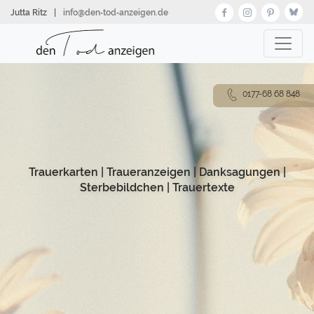
Direkt
Jutta Ritz
|
info@den‑tod‑anzeigen.de
zum
Inhalt
0177-68 68 848
Trauerkarten
|
Traueranzeigen
|
Danksagungen
|
Sterbebildchen
|
Trauertexte