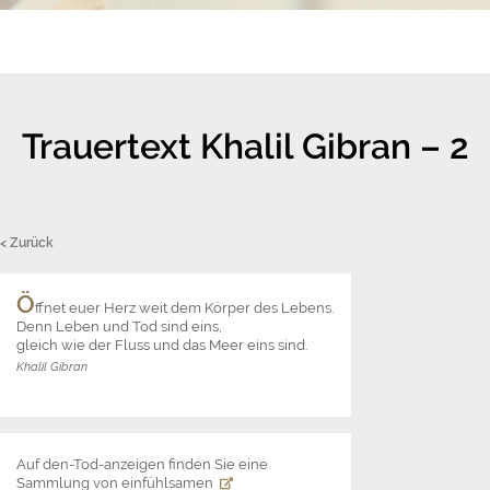
Trauertext Khalil Gibran – 2
< Zurück
Ö
ffnet euer Herz weit dem Körper des Lebens.
Denn Leben und Tod sind eins,
gleich wie der Fluss und das Meer eins sind.
Khalil Gibran
Auf den-Tod-anzeigen finden Sie eine
Sammlung von einfühlsamen