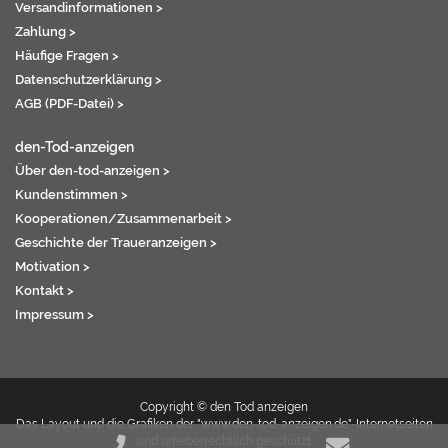
Versandinformationen >
Zahlung >
Häufige Fragen >
Datenschutzerklärung >
AGB (PDF-Datei) >
den-Tod-anzeigen
Über den-tod-anzeigen >
Kundenstimmen >
Kooperationen/Zusammenarbeit >
Geschichte der Traueranzeigen >
Motivation >
Kontakt >
Impressum >
Copyright © den Tod anzeigen
Das Layout und die Grafiken der "www.den-tod-anzeigen.de"-Internetseiten
sind urheberrechtlich geschützt.