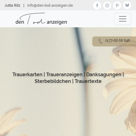
Direkt
Jutta Ritz
|
info@den‑tod‑anzeigen.de
zum
Inhalt
0177-68 68 848
Trauerkarten
|
Traueranzeigen
|
Danksagungen
|
Sterbebildchen
|
Trauertexte