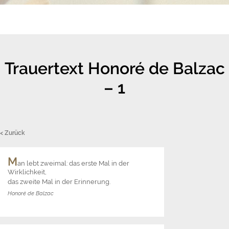
Trauertext Honoré de Balzac
– 1
< Zurück
M
an lebt zweimal: das erste Mal in der
Wirklichkeit,
das zweite Mal in der Erinnerung.
Honoré de Balzac