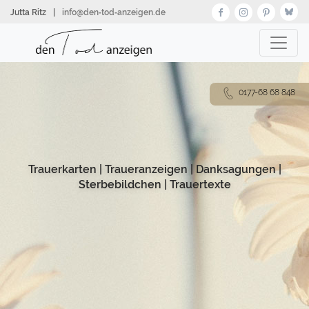
Direkt
Jutta Ritz
|
info@den‑tod‑anzeigen.de
zum
Inhalt
0177-68 68 848
Trauerkarten
|
Traueranzeigen
|
Danksagungen
|
Sterbebildchen
|
Trauertexte