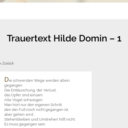
Trauertext Hilde Domin – 1
< Zurück
D
ie schwersten Wege werden allein
gegangen
Die Enttäuschung, der Verlust,
das Opfer sind einsam.
Alle Vögel schweigen.
Man hört nur den eigenen Schritt,
den der Fuß noch nicht gegangen ist,
aber gehen wird.
Stehenbleiben und Umdrehen hilft nicht.
Es muss gegangen sein.