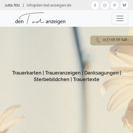
Direkt
Jutta Ritz
|
info@den‑tod‑anzeigen.de
zum
Inhalt
0177-68 68 848
Trauerkarten
|
Traueranzeigen
|
Danksagungen
|
Sterbebildchen
|
Trauertexte