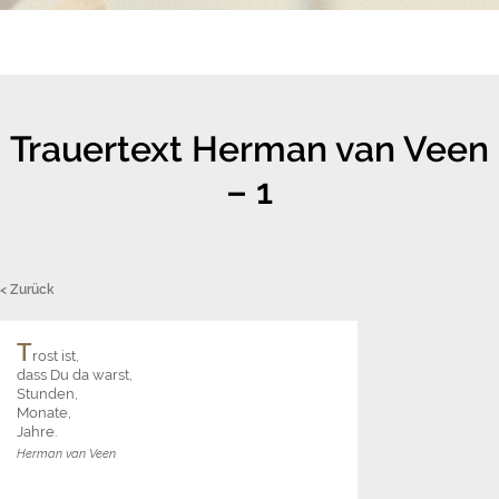
Trauertext Herman van Veen
– 1
< Zurück
T
rost ist,
dass Du da warst,
Stunden,
Monate,
Jahre.
Herman van Veen