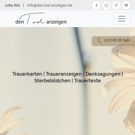
Direkt
Jutta Ritz
|
info@den‑tod‑anzeigen.de
zum
Inhalt
0177-68 68 848
Trauerkarten
|
Traueranzeigen
|
Danksagungen
|
Sterbebildchen
|
Trauertexte