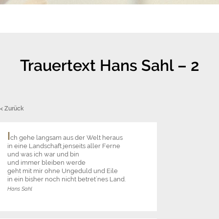
Trauertext Hans Sahl – 2
< Zurück
I
ch gehe langsam aus der Welt heraus
in eine Landschaft jenseits aller Ferne
und was ich war und bin
und immer bleiben werde
geht mit mir ohne Ungeduld und Eile
in ein bisher noch nicht betret´nes Land.
Hans Sahl