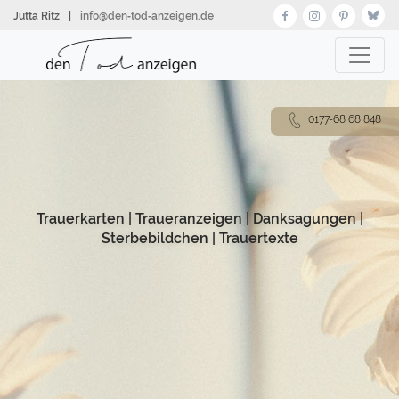
Direkt
Jutta Ritz
|
info@den‑tod‑anzeigen.de
zum
Inhalt
0177-68 68 848
Trauerkarten
|
Traueranzeigen
|
Danksagungen
|
Sterbebildchen
|
Trauertexte