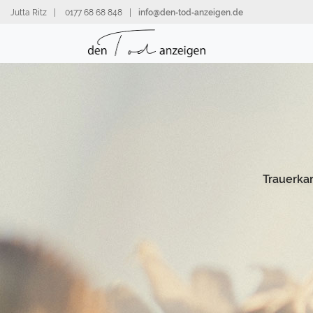
Direkt
Jutta Ritz
|
0177 68 68 848
|
info@den‑tod‑anzeigen.de
zum
Inhalt
Trauerka