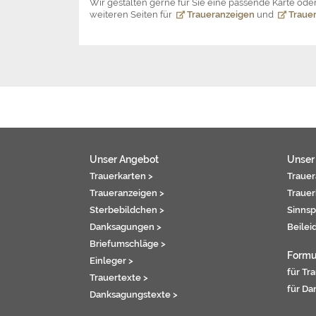
Wir gestalten gerne für Sie eine passende Karte o
weiteren Seiten für
Traueranzeigen
und
Trauer
Unser Angebot
Unser
Trauerkarten >
Trauer
Traueranzeigen >
Trauer
Sterbebildchen >
Sinnsp
Danksagungen >
Beilei
Briefumschläge >
Formu
Einleger >
für Tr
Trauertexte >
für Da
Danksagungstexte >