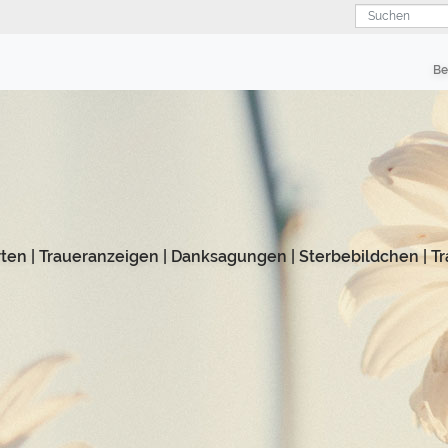
Suchen
Be
rten
|
Traueranzeigen
|
Danksagungen
|
Sterbebildchen
|
Tr