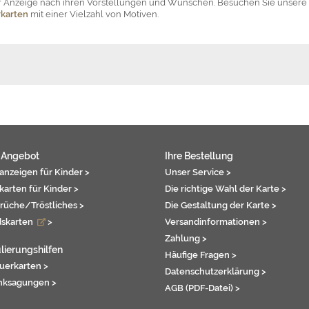
der Anzeige nach ihren Vorstellungen und Wünschen. Besuchen Sie unsere
karten
mit einer Vielzahl von Motiven.
 Angebot
Ihre Bestellung
anzeigen für Kinder >
Unser Service >
karten für Kinder >
Die richtige Wahl der Karte >
rüche/Tröstliches >
Die Gestaltung der Karte >
dskarten
>
Versandinformationen >
Zahlung >
lierungshilfen
Häufige Fragen >
auerkarten >
Datenschutzerklärung >
nksagungen >
AGB (PDF-Datei) >