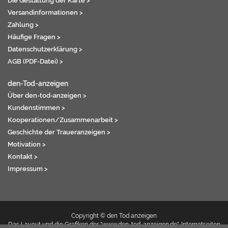
Die Gestaltung der Karte >
Versandinformationen >
Zahlung >
Häufige Fragen >
Datenschutzerklärung >
AGB (PDF-Datei) >
den-Tod-anzeigen
Über den-tod-anzeigen >
Kundenstimmen >
Kooperationen/Zusammenarbeit >
Geschichte der Traueranzeigen >
Motivation >
Kontakt >
Impressum >
Copyright © den Tod anzeigen
Das Layout und die Grafiken der "www.den-tod-anzeigen.de"-Internetseiten