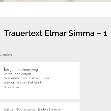
Trauertext Elmar Simma – 1
< Zurück
I
ch gehe meinen Weg
vertrauend darauf,
dass er mich nicht an ein Ende,
sondern an das Ziel führt.
Elmar Simma
Auf den-Tod-anzeigen finden Sie eine