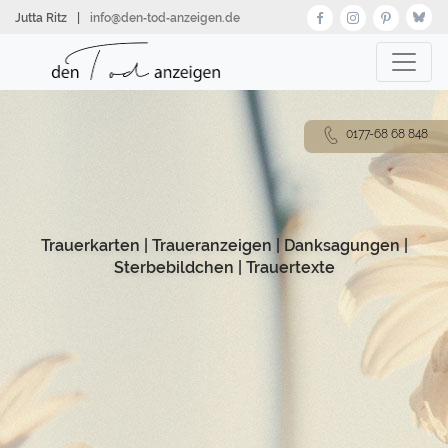
Direkt
Jutta Ritz
|
info@den‑tod‑anzeigen.de
zum
Inhalt
0177-68 68 848
Trauerkarten
|
Traueranzeigen
|
Danksagungen
|
Sterbebildchen
|
Trauertexte