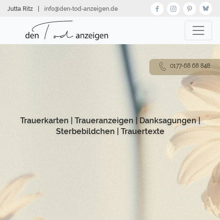
Direkt
Jutta Ritz
|
info@den‑tod‑anzeigen.de
zum
Inhalt
0177-68 68 848
Trauerkarten
|
Traueranzeigen
|
Danksagungen
|
Sterbebildchen
|
Trauertexte