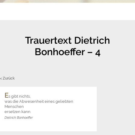
Trauertext Dietrich
Bonhoeffer – 4
< Zurück
E
s gibt nichts,
was die Abwesenheit eines geliebten
Menschen
ersetzen kann.
Dietrich Bonhoeffer