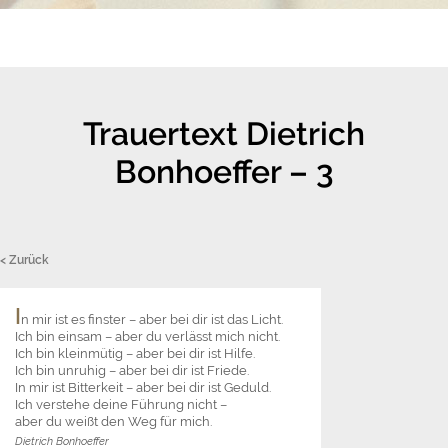
Trauertext Dietrich
Bonhoeffer – 3
< Zurück
I
n mir ist es finster – aber bei dir ist das Licht.
Ich bin einsam – aber du verlässt mich nicht.
Ich bin kleinmütig – aber bei dir ist Hilfe.
Ich bin unruhig – aber bei dir ist Friede.
In mir ist Bitterkeit – aber bei dir ist Geduld.
Ich verstehe deine Führung nicht –
aber du weißt den Weg für mich.
Dietrich Bonhoeffer