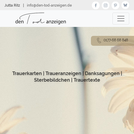
Direkt
Jutta Ritz
|
info@den‑tod‑anzeigen.de
zum
Inhalt
0177-68 68 848
Trauerkarten
|
Traueranzeigen
|
Danksagungen
|
Sterbebildchen
|
Trauertexte