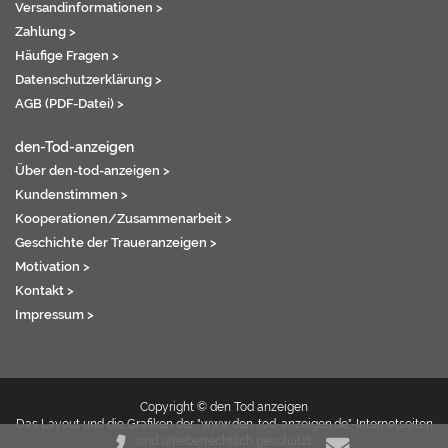
Versandinformationen >
Zahlung >
Häufige Fragen >
Datenschutzerklärung >
AGB (PDF-Datei) >
den-Tod-anzeigen
Über den-tod-anzeigen >
Kundenstimmen >
Kooperationen/Zusammenarbeit >
Geschichte der Traueranzeigen >
Motivation >
Kontakt >
Impressum >
Copyright © den Tod anzeigen
Das Layout und die Grafiken der "www.den-tod-anzeigen.de"-Internetseiten
sind urheberrechtlich geschützt.