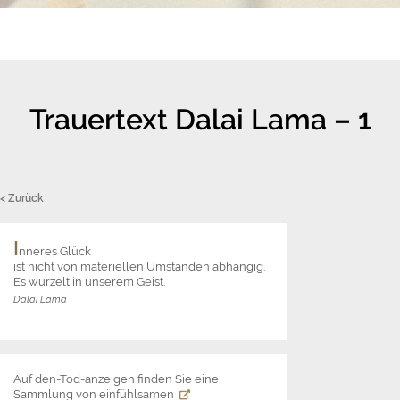
Trauertext Dalai Lama – 1
< Zurück
I
nneres Glück
ist nicht von materiellen Umständen abhängig.
Es wurzelt in unserem Geist.
Dalai Lama
Auf den-Tod-anzeigen finden Sie eine
Sammlung von einfühlsamen