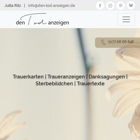
Direkt
Jutta Ritz
|
info@den‑tod‑anzeigen.de
zum
Inhalt
0177-68 68 848
Trauerkarten
|
Traueranzeigen
|
Danksagungen
|
Sterbebildchen
|
Trauertexte