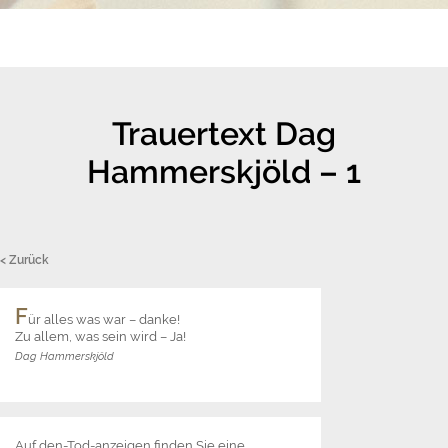
Trauertext Dag
Hammerskjöld – 1
< Zurück
F
ür alles was war – danke!
Zu allem, was sein wird – Ja!
Dag Hammerskjöld
Auf den-Tod-anzeigen finden Sie eine