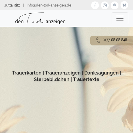
Direkt
Jutta Ritz
|
info@den‑tod‑anzeigen.de
zum
Inhalt
0177-68 68 848
Trauerkarten
|
Traueranzeigen
|
Danksagungen
|
Sterbebildchen
|
Trauertexte