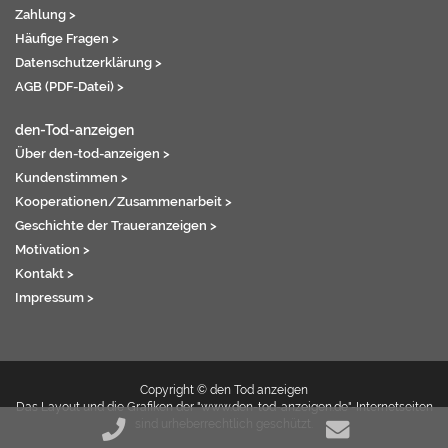
Zahlung >
Häufige Fragen >
Datenschutzerklärung >
AGB (PDF-Datei) >
den-Tod-anzeigen
Über den-tod-anzeigen >
Kundenstimmen >
Kooperationen/Zusammenarbeit >
Geschichte der Traueranzeigen >
Motivation >
Kontakt >
Impressum >
Copyright © den Tod anzeigen
Das Layout und die Grafiken der "www.den-tod-anzeigen.de"-Internetseiten
sind urheberrechtlich geschützt.