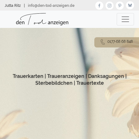
Direkt
Jutta Ritz
|
info@den‑tod‑anzeigen.de
zum
Inhalt
0177-68 68 848
Trauerkarten
|
Traueranzeigen
|
Danksagungen
|
Sterbebildchen
|
Trauertexte