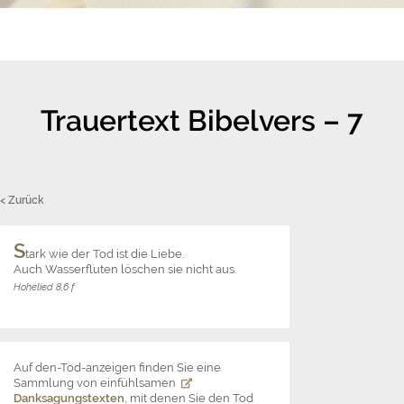
Trauertext Bibelvers – 7
< Zurück
S
tark wie der Tod ist die Liebe.
Auch Wasserfluten löschen sie nicht aus.
Hohelied 8,6 f
Auf den-Tod-anzeigen finden Sie eine
Sammlung von einfühlsamen
Danksagungstexten
, mit denen Sie den Tod