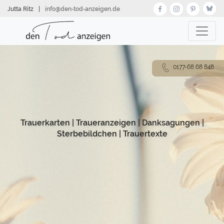
Direkt
Jutta Ritz
|
info@den‑tod‑anzeigen.de
zum
Inhalt
0177-68 68 848
Trauerkarten
|
Traueranzeigen
|
Danksagungen
|
Sterbebildchen
|
Trauertexte