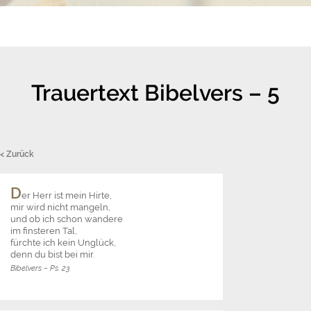
Trauertext Bibelvers – 5
< Zurück
D
er Herr ist mein Hirte,
mir wird nicht mangeln,
und ob ich schon wandere
im finsteren Tal,
fürchte ich kein Unglück,
denn du bist bei mir.
Bibelvers – Ps. 23