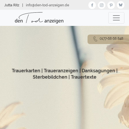
Direkt
Jutta Ritz
|
info@den‑tod‑anzeigen.de
zum
Inhalt
0177-68 68 848
Trauerkarten
|
Traueranzeigen
|
Danksagungen
|
Sterbebildchen
|
Trauertexte