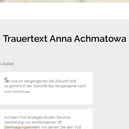
Trauertext Anna Achmatowa
< Zurück
S
o wie im Vergangenen die Zukunft reift,
so glimmt in der Zukunft das Vergangene nach.
Anna Achmatowa
Auf den-Tod-anzeigen finden Sie eine
Sammlung von einfühlsamen
Danksagungstexten
, mit denen Sie den Tod