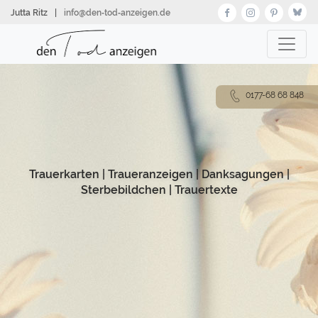
Direkt
Jutta Ritz
|
info@den‑tod‑anzeigen.de
zum
Inhalt
0177-68 68 848
Trauerkarten
|
Traueranzeigen
|
Danksagungen
|
Sterbebildchen
|
Trauertexte