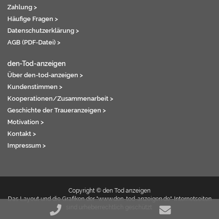
Zahlung >
Häufige Fragen >
Datenschutzerklärung >
AGB (PDF-Datei) >
den-Tod-anzeigen
Über den-tod-anzeigen >
Kundenstimmen >
Kooperationen/Zusammenarbeit >
Geschichte der Traueranzeigen >
Motivation >
Kontakt >
Impressum >
Copyright © den Tod anzeigen
Das Layout und die Grafiken der "www.den-tod-anzeigen.de"-Internetseiten
sind urheberrechtlich geschützt.