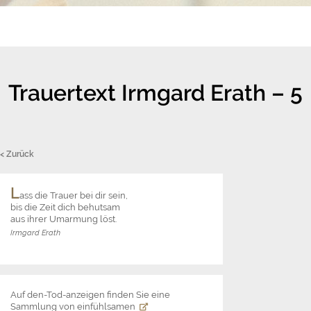
Trauertext Irmgard Erath – 5
< Zurück
L
ass die Trauer bei dir sein,
bis die Zeit dich behutsam
aus ihrer Umarmung löst.
Irmgard Erath
Auf den-Tod-anzeigen finden Sie eine
Sammlung von einfühlsamen