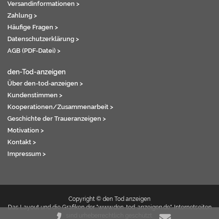
Versandinformationen >
Zahlung >
Häufige Fragen >
Datenschutzerklärung >
AGB (PDF-Datei) >
den-Tod-anzeigen
Über den-tod-anzeigen >
Kundenstimmen >
Kooperationen/Zusammenarbeit >
Geschichte der Traueranzeigen >
Motivation >
Kontakt >
Impressum >
Copyright © den Tod anzeigen
Das Layout und die Grafiken der "www.den-tod-anzeigen.de"-Internetseiten
sind urheberrechtlich geschützt.