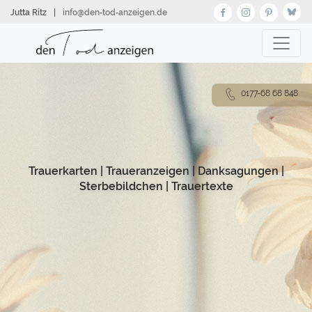
Direkt
Jutta Ritz
|
info@den‑tod‑anzeigen.de
zum
Inhalt
0177-68 68 848
Trauerkarten
|
Traueranzeigen
|
Danksagungen
|
Sterbebildchen
|
Trauertexte