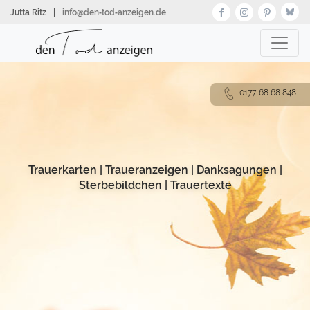
Direkt
Jutta Ritz
|
info@den‑tod‑anzeigen.de
zum
Inhalt
0177-68 68 848
Trauerkarten
|
Traueranzeigen
|
Danksagungen
|
Sterbebildchen
|
Trauertexte