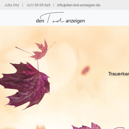
Direkt
Jutta Ritz
|
0177 68 68 848
|
info@den‑tod‑anzeigen.de
zum
Inhalt
Trauerka