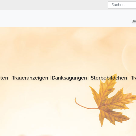
Suchen
Be
rten
|
Traueranzeigen
|
Danksagungen
|
Sterbebildchen
|
Tr