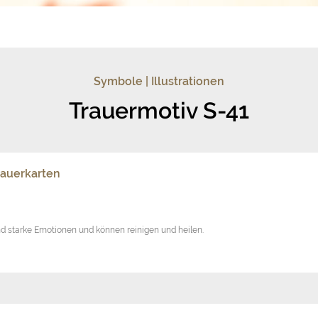
Symbole | Illustrationen
Trauermotiv S-41
rauerkarten
nd starke Emotionen und können reinigen und heilen.