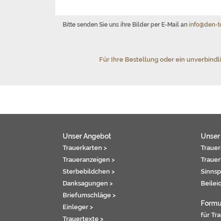
Bitte senden Sie uns ihre Bilder per E-Mail an
info@den-t
Für Ihre Bestellung oder ein unverbindl
Unser Angebot
Unser
Trauerkarten >
Trauer
Traueranzeigen >
Trauer
Sterbebildchen >
Sinnsp
Danksagungen >
Beilei
Briefumschläge >
Formu
Einleger >
für Tr
Trauertexte >