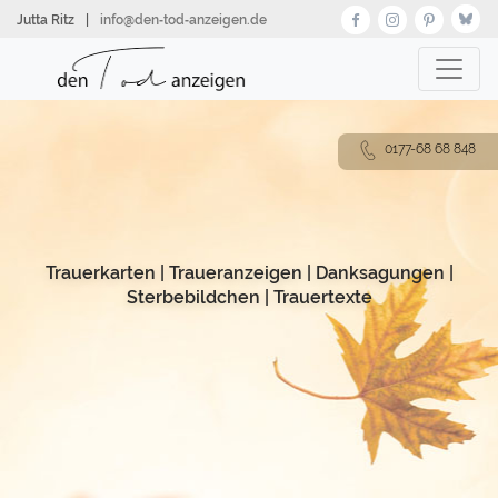
Direkt
Jutta Ritz
|
info@den‑tod‑anzeigen.de
zum
Inhalt
0177-68 68 848
Trauerkarten
|
Traueranzeigen
|
Danksagungen
|
Sterbebildchen
|
Trauertexte