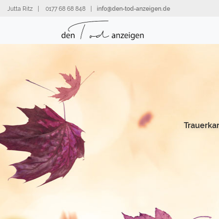
Direkt
Jutta Ritz
|
0177 68 68 848
|
info@den‑tod‑anzeigen.de
zum
Inhalt
Trauerka