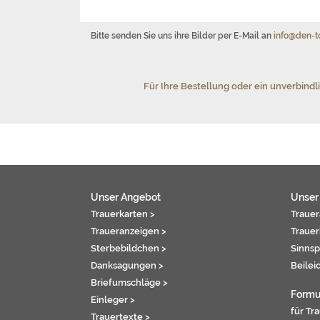
Bitte senden Sie uns ihre Bilder per E-Mail an
info@den-t
Für Ihre Bestellung oder ein unverbindl
Unser Angebot
Unser
Trauerkarten >
Trauer
Traueranzeigen >
Trauer
Sterbebildchen >
Sinnsp
Danksagungen >
Beilei
Briefumschläge >
Formu
Einleger >
für Tr
Trauertexte >