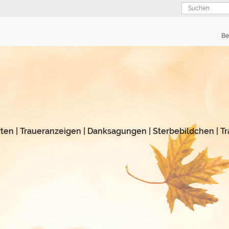
Suchen
Be
rten
|
Traueranzeigen
|
Danksagungen
|
Sterbebildchen
|
Tr