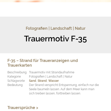
Fotografien | Landschaft | Natur
Trauermotiv F-35
F-35 – Strand für Traueranzeigen und
Trauerkarten
Beschreibung
Trauermotiv mit Strandaufnahme
Kategorie
Fotografien | Landschaft | Natur
Schlagworte
Sand
,
Strand
,
Wasser
Bedeutung
Der Strand verspricht Entspannung, einfach nur die
Seele baumeln lassen. Auf dem Meer kann man
sich treiben lassen, forttreiben lassen.
Trauersprüche >