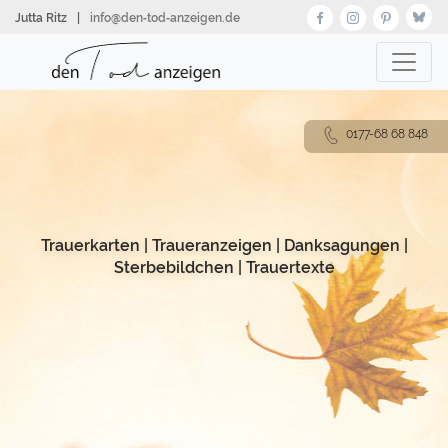
Direkt
Jutta Ritz
|
info@den‑tod‑anzeigen.de
zum
Inhalt
0177-68 68 848
Trauerkarten
|
Traueranzeigen
|
Danksagungen
|
Sterbebildchen
|
Trauertexte