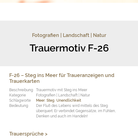
Fotografien | Landschaft | Natur
Trauermotiv F-26
F-26 – Steg ins Meer für Traueranzeigen und
Trauerkarten
Beschreibung
Trauermotiv mit Steg ins Meer
Kategorie
Fotografien | Landschaft | Natur
Schlagworte
Meer
,
Steg
,
Unendlichkeit
Bedeutung
Der Fluß des Lebens wird mittels des Steg
überquert. Er verbindet Gegensätze, im Fühlen,
Denken und auch im Handeln!
Trauersprüche >