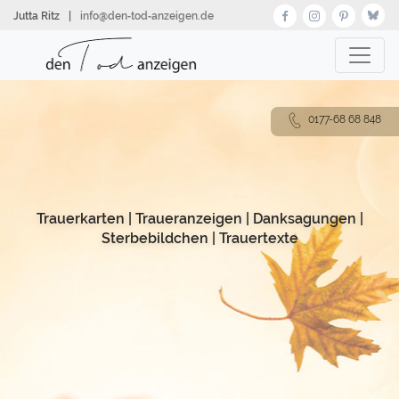
Direkt
Jutta Ritz
|
info@den‑tod‑anzeigen.de
zum
Inhalt
0177-68 68 848
Trauerkarten
|
Traueranzeigen
|
Danksagungen
|
Sterbebildchen
|
Trauertexte