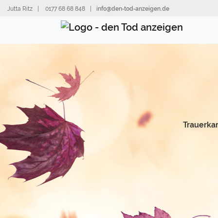
Direkt
Jutta Ritz
|
0177 68 68 848
|
info@den‑tod‑anzeigen.de
zum
Inhalt
Trauerka