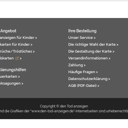
 Angebot
Ihre Bestellung
anzeigen für Kinder >
Unser Service >
karten für Kinder >
Die richtige Wahl der Karte >
rüche/Tröstliches >
Die Gestaltung der Karte >
dskarten
>
Versandinformationen >
Zahlung >
lierungshilfen
Häufige Fragen >
auerkarten >
Datenschutzerklärung >
nksagungen >
AGB (PDF-Datei) >
Copyright © den Tod anzeigen
d die Grafiken der "www.den-tod-anzeigen.de"-Internetseiten sind urheberrechtl