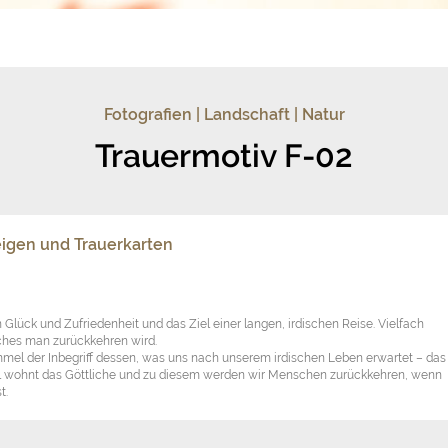
Fotografien | Landschaft | Natur
Trauermotiv F-02
igen und Trauerkarten
 Glück und Zufriedenheit und das Ziel einer langen, irdischen Reise. Vielfach
ches man zurückkehren wird.
immel der Inbegriff dessen, was uns nach unserem irdischen Leben erwartet – das
 wohnt das Göttliche und zu diesem werden wir Menschen zurückkehren, wenn
t.