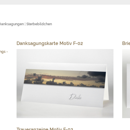
Danksagungen
|
Sterbebildchen
Danksagungskarte Motiv F-02
Bri
Traueranzeige Motiv F-02