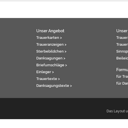
Unser Angebot
Unser
Trauerkarten >
Trauer
Traueranzeigen >
Trauer
Sterbebildchen >
Sinnsp
Danksagungen >
Beilei
Briefumschläge >
Formu
Einleger >
für Tr
Trauertexte >
für Da
Danksagungstexte >
Das Layout un