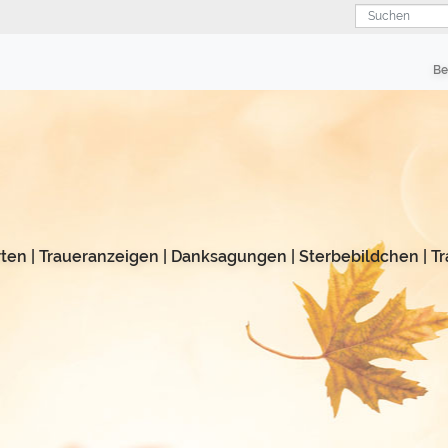
Suchen
Be
rten
|
Traueranzeigen
|
Danksagungen
|
Sterbebildchen
|
Tr